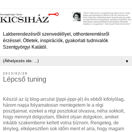
Lakberendezésről szenvedéllyel, otthonteremtésről
érzéssel. Ötletek, inspirációk, gyakorlati tudnivalók
Szentgyörgyi Katától.
▼
2013/02/28
Lépcső tuning
Készül az új blog-arculat (jippi-jippi-jé) és ebből kifolyólag,
három napja folyamatosan mentegetem le a régi
posztjaimat. ezeket a régi posztokat olvasva, néha sokkolt,
hogy mennyit dolgoztam, főként olyan dolgokon, amiket
inkább szakemberre kellett volna bíznom. Rengeteg, de
tényleg, elképesztően sok időm ment el arra, hogy magam