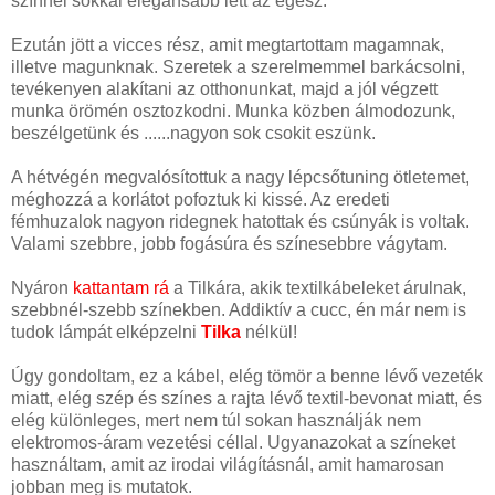
színnel sokkal elegánsabb lett az egész.
Ezután jött a vicces rész, amit megtartottam magamnak,
illetve magunknak. Szeretek a szerelmemmel barkácsolni,
tevékenyen alakítani az otthonunkat, majd a jól végzett
munka örömén osztozkodni. Munka közben álmodozunk,
beszélgetünk és ......nagyon sok csokit eszünk.
A hétvégén megvalósítottuk a nagy lépcsőtuning ötletemet,
méghozzá a korlátot pofoztuk ki kissé. Az eredeti
fémhuzalok nagyon ridegnek hatottak és csúnyák is voltak.
Valami szebbre, jobb fogásúra és színesebbre vágytam.
Nyáron
kattantam rá
a Tilkára, akik textilkábeleket árulnak,
szebbnél-szebb színekben. Addiktív a cucc, én már nem is
tudok lámpát elképzelni
Tilka
nélkül!
Úgy gondoltam, ez a kábel, elég tömör a benne lévő vezeték
miatt, elég szép és színes a rajta lévő textil-bevonat miatt, és
elég különleges, mert nem túl sokan használják nem
elektromos-áram vezetési céllal. Ugyanazokat a színeket
használtam, amit az irodai világításnál, amit hamarosan
jobban meg is mutatok.