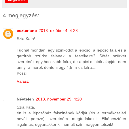
Megosztás
4 megjegyzés:
eszterlanc
2013. október 4. 4:23
Szia Kata!
Tudnál mondani egy színkódot a lépcső, a lépcső fala és a
gardrób szürke falának a festékeire? Sötét szürkét
szeretnék egy hosszabb falra, de a pici minták alapján nem
annyira merek dönteni egy 4,5 m-es falra.....
Köszi
Válasz
Névtelen
2013. november 29. 4:20
Szia Kata,
én is a lépcsőház falszínének kódját (és a termékcsalád
nevét persze) szeretném megtudakolni. Elképesztően
izgalmas, ugyanakkor kifinomult szín, nagyon tetszik!