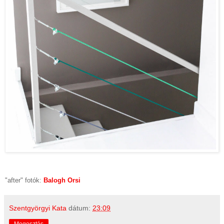
"after" fotók:
Balogh Orsi
Szentgyörgyi Kata
dátum:
23:09