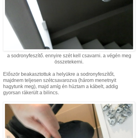
a sodronyfeszítő. ennyire szét kell csavarni. a végén meg
összetekerni.
Először beakasztottuk a helyükre a sodronyfeszítőt,
majdnem teljesen szétcsavarozva (három menetnyit
hagytunk meg), majd amíg én húztam a kábelt, addig
gyorsan rákerült a bilincs.