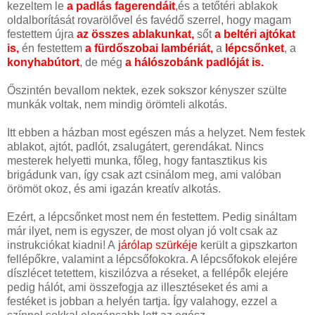
kezeltem le
a padlás fagerendáit
,és a tetőtéri ablakok
oldalborítását rovarölővel és favédő szerrel, hogy magam
festettem újra
az összes ablakunkat,
sőt
a beltéri ajtókat
is,
én festettem
a fürdőszobai lambériát,
a
lépcsőnket
, a
konyhabútort
, de még
a hálószobánk padlóját is.
Őszintén bevallom nektek, ezek sokszor kényszer szülte
munkák voltak, nem mindig örömteli alkotás.
Itt ebben a házban most egészen más a helyzet. Nem festek
ablakot, ajtót, padlót, zsalugátert, gerendákat. Nincs
mesterek helyetti munka, főleg, hogy fantasztikus kis
brigádunk van, így csak azt csinálom meg, ami valóban
örömöt okoz, és ami igazán kreatív alkotás.
Ezért, a lépcsőnket most nem én festettem. Pedig sináltam
már ilyet, nem is egyszer, de most olyan jó volt csak az
instrukciókat kiadni! A
járólap szürkéje
került a gipszkarton
fellépőkre, valamint a lépcsőfokokra. A lépcsőfokok elejére
díszlécet tetettem, kiszilózva a réseket, a fellépők elejére
pedig hálót, ami összefogja az illesztéseket és ami a
festéket is jobban a helyén tartja. Így valahogy, ezzel a