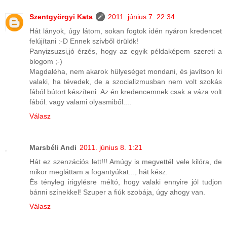
Szentgyörgyi Kata
2011. június 7. 22:34
Hát lányok, úgy látom, sokan fogtok idén nyáron kredencet
felújítani :-D Ennek szívből örülök!
Panyizsuzsi,jó érzés, hogy az egyik példaképem szereti a
blogom ;-)
Magdaléha, nem akarok hülyeséget mondani, és javítson ki
valaki, ha tévedek, de a szocializmusban nem volt szokás
fából bútort készíteni. Az én kredencemnek csak a váza volt
fából. vagy valami olyasmiből....
Válasz
Marsbéli Andi
2011. június 8. 1:21
Hát ez szenzációs lett!!! Amúgy is megvettél vele kilóra, de
mikor megláttam a fogantyúkat..., hát kész.
És tényleg irigylésre méltó, hogy valaki ennyire jól tudjon
bánni színekkel! Szuper a fiúk szobája, úgy ahogy van.
Válasz