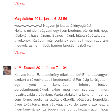
Válasz
Magdaléha
2011. június 6. 23:56
wowwwwwwwww! Nagyon jó lett az átlényegülés!
Neke is minden vágyam egy ilyen kredenc, bár én tuti, hogy
tálalóként használnám. Sajnos nálunk hiába régészkedtem
a rokonok házában már senkinek sem volt meg, vagy ami
megvolt, az nem fából, hanem farostlemezből van.
Válasz
L. M. Zsuzsi
2011. június 7. 1:04
Kedves Kata! Ez a szekrény tökéletes lett! Én is odavagyok
ezekért a rákosikorabeli kredencekért! Pár évig kerülgettem
egy ilyent a konyhában, fehérre festve,
porcelánfogantyúkkal, akkor még nem szerettem, mert
rusztikusabbra vágytam. Azóta átalakult a konyha, most be
sem férne, pedig az azóta előkerült, pöttyösre homokfújt
üveg tolóajtóival már végképp cuki, de szép dísze lesz a
nyári konyhának. És éppen most gondolkoztam azon, hogy