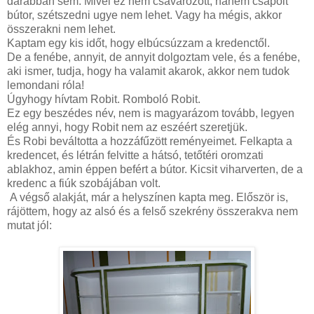
darabban sem. Mivel ez nem csavarozott, hanem csapolt
bútor, szétszedni ugye nem lehet. Vagy ha mégis, akkor
összerakni nem lehet.
Kaptam egy kis időt, hogy elbúcsúzzam a kredenctől.
De a fenébe, annyit, de annyit dolgoztam vele, és a fenébe,
aki ismer, tudja, hogy ha valamit akarok, akkor nem tudok
lemondani róla!
Úgyhogy hívtam Robit. Romboló Robit.
Ez egy beszédes név, nem is magyarázom tovább, legyen
elég annyi, hogy Robit nem az eszéért szeretjük.
És Robi beváltotta a hozzáfűzött reményeimet. Felkapta a
kredencet, és létrán felvitte a hátsó, tetőtéri oromzati
ablakhoz, amin éppen befért a bútor. Kicsit viharverten, de a
kredenc a fiúk szobájában volt.
A végső alakját, már a helyszínen kapta meg. Először is,
rájöttem, hogy az alsó és a felső szekrény összerakva nem
mutat jól: