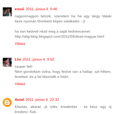
erzsó
2011. június 4. 9:46
nagyonnagyon tetszik, szeretem ha ha egy tárgy Valaki
keze nyomán főnixként képes viselkedni :-))
ha van kedved nézd meg a saját kedvencemet:
http://alig-blog.blogspot.com/2011/04/divat-magyar.html
Válasz
Lívi
2011. június 4. 9:50
szuper lett!
Nem gondoltam volna, hogy festve van a hátlap: azt hittem,
levetted, és a fal látszódik a fotón.
Válasz
Antal
2011. június 4. 23:32
Kitartás, akarat, jó ízlés, kreativitás - és kész egy új
kredenc. Kati