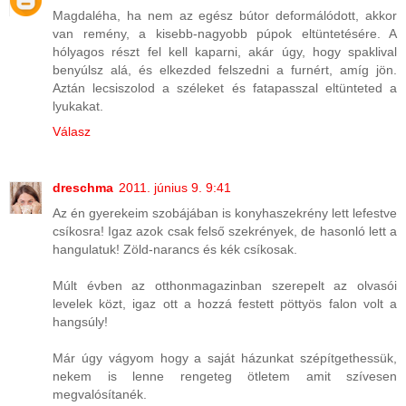
Magdaléha, ha nem az egész bútor deformálódott, akkor
van remény, a kisebb-nagyobb púpok eltüntetésére. A
hólyagos részt fel kell kaparni, akár úgy, hogy spaklival
benyúlsz alá, és elkezded felszedni a furnért, amíg jön.
Aztán lecsiszolod a széleket és fatapasszal eltünteted a
lyukakat.
Válasz
dreschma
2011. június 9. 9:41
Az én gyerekeim szobájában is konyhaszekrény lett lefestve
csíkosra! Igaz azok csak felső szekrények, de hasonló lett a
hangulatuk! Zöld-narancs és kék csíkosak.
Múlt évben az otthonmagazinban szerepelt az olvasói
levelek közt, igaz ott a hozzá festett pöttyös falon volt a
hangsúly!
Már úgy vágyom hogy a saját házunkat szépítgethessük,
nekem is lenne rengeteg ötletem amit szívesen
megvalósítanék.