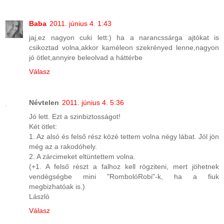
Baba
2011. június 4. 1:43
jaj,ez nagyon cuki lett:) ha a narancssárga ajtókat is
csikoztad volna,akkor kaméleon szekrényed lenne,nagyon
jó ötlet,annyire beleolvad a háttérbe
Válasz
Névtelen
2011. június 4. 5:36
Jó lett. Ezt a szinbiztosságot!
Két ötlet:
1. Az alsó és felső rész közé tettem volna négy lábat. Jól jön
még az a rakodóhely.
2. A zárcimeket eltüntettem volna.
(+1. A felső részt a falhoz kell rögziteni, mert jöhetnek
vendégségbe mini "RombolóRobi"-k, ha a fiuk
megbizhatóak is.)
László
Válasz