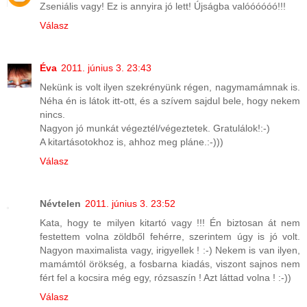
Zseniális vagy! Ez is annyira jó lett! Újságba valóóóóóó!!!
Válasz
Éva
2011. június 3. 23:43
Nekünk is volt ilyen szekrényünk régen, nagymamámnak is.
Néha én is látok itt-ott, és a szívem sajdul bele, hogy nekem
nincs.
Nagyon jó munkát végeztél/végeztetek. Gratulálok!:-)
A kitartásotokhoz is, ahhoz meg pláne.:-)))
Válasz
Névtelen
2011. június 3. 23:52
Kata, hogy te milyen kitartó vagy !!! Én biztosan át nem
festettem volna zöldből fehérre, szerintem úgy is jó volt.
Nagyon maximalista vagy, irigyellek ! :-) Nekem is van ilyen,
mamámtól örökség, a fosbarna kiadás, viszont sajnos nem
fért fel a kocsira még egy, rózsaszín ! Azt láttad volna ! :-))
Válasz