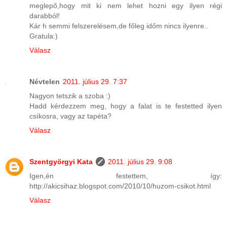
meglepő,hogy mit ki nem lehet hozni egy ilyen régi
darabból!
Kár h semmi felszerelésem,de főleg időm nincs ilyenre..
Gratula:)
Válasz
Névtelen
2011. július 29. 7:37
Nagyon tetszik a szoba :)
Hadd kérdezzem meg, hogy a falat is te festetted ilyen
csíkosra, vagy az tapéta?
Válasz
Szentgyörgyi Kata
2011. július 29. 9:08
Igen,én festettem, így:
http://akicsihaz.blogspot.com/2010/10/huzom-csikot.html
Válasz