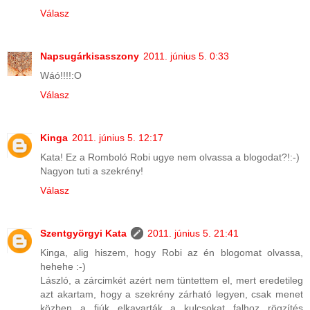
Válasz
Napsugárkisasszony
2011. június 5. 0:33
Wáó!!!!:O
Válasz
Kinga
2011. június 5. 12:17
Kata! Ez a Romboló Robi ugye nem olvassa a blogodat?!:-)
Nagyon tuti a szekrény!
Válasz
Szentgyörgyi Kata
2011. június 5. 21:41
Kinga, alig hiszem, hogy Robi az én blogomat olvassa,
hehehe :-)
László, a zárcimkét azért nem tüntettem el, mert eredetileg
azt akartam, hogy a szekrény zárható legyen, csak menet
közben a fiúk elkavarták a kulcsokat...falhoz rögzítés