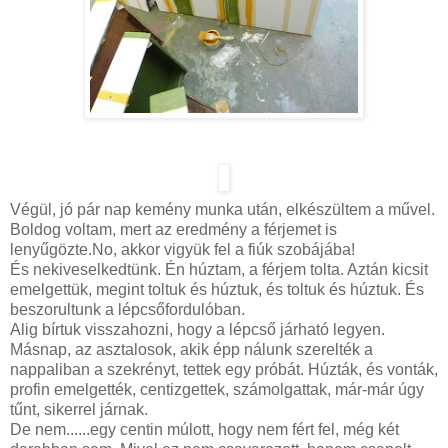
Végül, jó pár nap kemény munka után, elkészültem a művel.
Boldog voltam, mert az eredmény a férjemet is
lenyűgözte.No, akkor vigyük fel a fiúk szobájába!
És nekiveselkedtünk. Én húztam, a férjem tolta. Aztán kicsit
emelgettük, megint toltuk és húztuk, és toltuk és húztuk. És
beszorultunk a lépcsőfordulóban.
Alig bírtuk visszahozni, hogy a lépcső járható legyen.
Másnap, az asztalosok, akik épp nálunk szerelték a
nappaliban a szekrényt, tettek egy próbát. Húzták, és vonták,
profin emelgették, centizgettek, számolgattak, már-már úgy
tűnt, sikerrel járnak.
De nem......egy centin múlott, hogy nem fért fel, még két