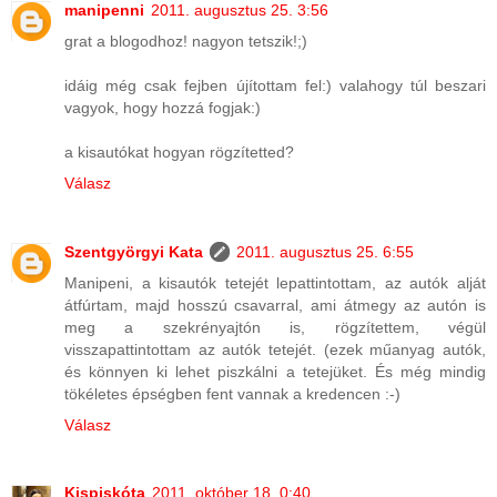
manipenni
2011. augusztus 25. 3:56
grat a blogodhoz! nagyon tetszik!;)
idáig még csak fejben újítottam fel:) valahogy túl beszari
vagyok, hogy hozzá fogjak:)
a kisautókat hogyan rögzítetted?
Válasz
Szentgyörgyi Kata
2011. augusztus 25. 6:55
Manipeni, a kisautók tetejét lepattintottam, az autók alját
átfúrtam, majd hosszú csavarral, ami átmegy az autón is
meg a szekrényajtón is, rögzítettem, végül
visszapattintottam az autók tetejét. (ezek műanyag autók,
és könnyen ki lehet piszkálni a tetejüket. És még mindig
tökéletes épségben fent vannak a kredencen :-)
Válasz
Kispiskóta
2011. október 18. 0:40