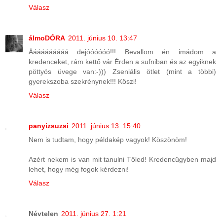
Válasz
álmoDÓRA
2011. június 10. 13:47
Áááááááááá dejóóóóóó!!! Bevallom én imádom a
kredenceket, rám kettő vár Érden a sufniban és az egyiknek
pöttyös üvege van:-))) Zseniális ötlet (mint a többi)
gyerekszoba szekrénynek!!! Köszi!
Válasz
panyizsuzsi
2011. június 13. 15:40
Nem is tudtam, hogy példakép vagyok! Köszönöm!
Azért nekem is van mit tanulni Tőled! Kredencügyben majd
lehet, hogy még fogok kérdezni!
Válasz
Névtelen
2011. június 27. 1:21