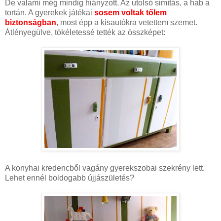
De valami még mindig hiányzott. Az utolsó simítás, a hab a
tortán. A gyerekek játékai
sosem voltak tőlem
biztonságban
, most épp a kisautókra vetettem szemet.
Átlényegülve, tökéletessé tették az összképet:
A konyhai kredencből vagány gyerekszobai szekrény lett.
Lehet ennél boldogabb újjászületés?