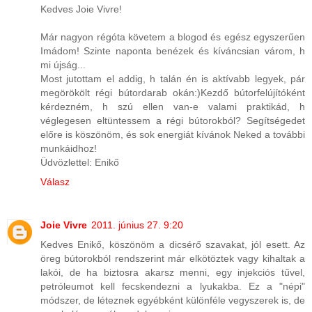
Kedves Joie Vivre!
Már nagyon régóta követem a blogod és egész egyszerűen
Imádom! Szinte naponta benézek és kíváncsian várom, h
mi újság...
Most jutottam el addig, h talán én is aktívabb legyek, pár
megörökölt régi bútordarab okán:)Kezdő bútorfelújítóként
kérdezném, h szú ellen van-e valami praktikád, h
véglegesen eltüntessem a régi bútorokból? Segítségedet
előre is köszönöm, és sok energiát kívánok Neked a további
munkáidhoz!
Üdvözlettel: Enikő
Válasz
Joie Vivre
2011. június 27. 9:20
Kedves Enikő, köszönöm a dicsérő szavakat, jól esett. Az
öreg bútorokból rendszerint már elkötöztek vagy kihaltak a
lakói, de ha biztosra akarsz menni, egy injekciós tűvel,
petróleumot kell fecskendezni a lyukakba. Ez a "népi"
módszer, de léteznek egyébként különféle vegyszerek is, de