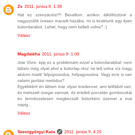
Zs
2011. június 8. 1:38
Hát ez szenzációs!!!! Bevallom, amikor átköltöztünk a
nagyszülők üresen maradt házába, mi is kiraktunk egy ilyen
bútordarabot. Lehet, hogy nem kellett volna? :)
Válasz
Magdaléha
2011. június 9. 1:00
Joie Vivre: épp ez a problémám ezzel a bútordarabbal: nem
láttam még olyat ahol a bútorlap rész ne lett volna víz /vagy
akármi miatt/ felpúposodva, hólyagosodva. Vagy erre is van
valami javítási metódus?
Egyébként én láttam már olyan kredencet, ami telifából van,
és metszett üvegei vannak, és eredeti porcelán gombocskái
és természetesen megbecsült bútorként üzemel a mai
napig...
Válasz
Szentgyörgyi Kata
2011. június 9. 4:25