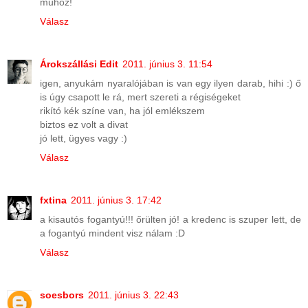
műhöz!
Válasz
Árokszállási Edit
2011. június 3. 11:54
igen, anyukám nyaralójában is van egy ilyen darab, hihi :) ő
is úgy csapott le rá, mert szereti a régiségeket
rikító kék színe van, ha jól emlékszem
biztos ez volt a divat
jó lett, ügyes vagy :)
Válasz
fxtina
2011. június 3. 17:42
a kisautós fogantyú!!! őrülten jó! a kredenc is szuper lett, de
a fogantyú mindent visz nálam :D
Válasz
soesbors
2011. június 3. 22:43