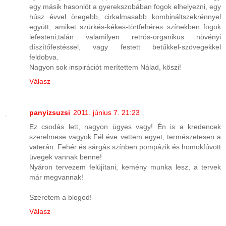
egy másik hasonlót a gyerekszobában fogok elhelyezni, egy
húsz évvel öregebb, cirkalmasabb kombináltszekrénnyel
együtt, amiket szürkés-kékes-törtfehéres színekben fogok
lefesteni,talán valamilyen retrós-organikus növényi
díszítőfestéssel, vagy festett betűkkel-szövegekkel
feldobva.
Nagyon sok inspirációt merítettem Nálad, köszi!
Válasz
panyizsuzsi
2011. június 7. 21:23
Ez csodás lett, nagyon ügyes vagy! Én is a kredencek
szerelmese vagyok.Fél éve vettem egyet, természetesen a
vaterán. Fehér és sárgás színben pompázik és homokfúvott
üvegek vannak benne!
Nyáron tervezem felújítani, kemény munka lesz, a tervek
már megvannak!
Szeretem a blogod!
Válasz