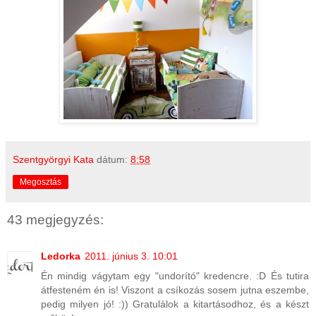
Szentgyörgyi Kata
dátum:
8:58
Megosztás
43 megjegyzés:
Ledorka
2011. június 3. 10:01
Én mindig vágytam egy "undorító" kredencre. :D És tutira
átfesteném én is! Viszont a csíkozás sosem jutna eszembe,
pedig milyen jó! :)) Gratulálok a kitartásodhoz, és a készt