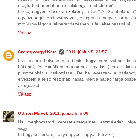
megtörtént, mert itthon is lakik egy "rombolórobi".
Erzsó, nagyon klassz a szekrény, a tiéd? A "Gombold újra"
egy szuperjó rendezvény volt, és igen, a magyar forma és
motívumvilágot a lakberendezésben is fel lehet használni.
Válasz
Szentgyörgyi Kata
2011. június 5. 21:57
Livi, elsőre hülyeségnek tűnik, hogy nem vettem le a
hátlapot, és csináltam magamnak egy kis (nem is kicsi)
pluszmunkát a csíkozással. De ha leveszem a hátlapot,
elveszem a felső rész stabilitását, mert a hátlap tartja össze
az egészet!
Válasz
Otthon Művek
2011. június 6. 5:08
Ha megbocsátod keresetlenségemet, eszméletlen bige
vagy!
Ezt úgy kell érteni, hogy nagyon-nagyon tetszik!:)