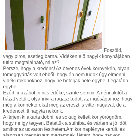
Foszöld,
vagy piros, esetleg barna. Vidéken élő nagyik konyhájában
tutira megtalálható, mi az?
Persze, hogy a kredenc! Az ötvenes évek környékén, olyan
tömeggyártás volt ebből, hogy én nem tudok úgy elmenni
vidéki rokonokhoz, hogy ne botoljak bele egybe. Legalább
egybe.
Ezért, igazából, nincs értéke, szinte semmi. A néni,akitől a
házat vettük, olyannyira ragaszkodott az ingóságaihoz, hogy
még a konnektorokat meg az ereszt is vitte magával, de a
kredencet itt hagyta nekünk.
A férjem ki akarta dobni, és sokáig kellett könyörögnöm,
hogy ne így tegyen. Betettük a sufniba, és vártam a jó időt,
amikor az udvaron festhetem.Amikor napfényre került, és
alaposan megnéztem magamnak, láttam, hogy nagyon