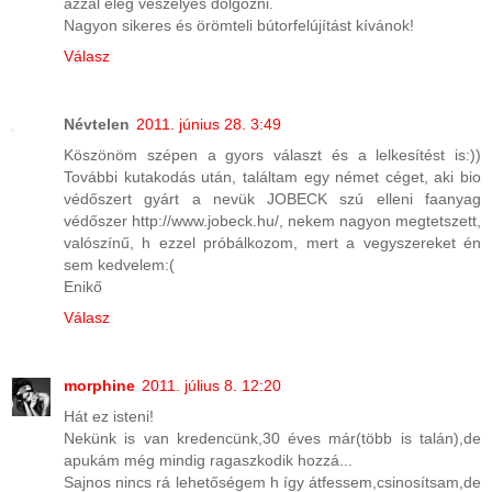
azzal elég veszélyes dolgozni.
Nagyon sikeres és örömteli bútorfelújítást kívánok!
Válasz
Névtelen
2011. június 28. 3:49
Köszönöm szépen a gyors választ és a lelkesítést is:))
További kutakodás után, találtam egy német céget, aki bio
védőszert gyárt a nevük JOBECK szú elleni faanyag
védőszer http://www.jobeck.hu/, nekem nagyon megtetszett,
valószínű, h ezzel próbálkozom, mert a vegyszereket én
sem kedvelem:(
Enikő
Válasz
morphine
2011. július 8. 12:20
Hát ez isteni!
Nekünk is van kredencünk,30 éves már(több is talán),de
apukám még mindig ragaszkodik hozzá...
Sajnos nincs rá lehetőségem h így átfessem,csinosítsam,de